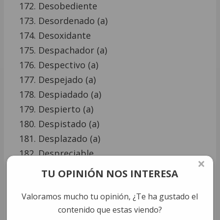
Desobediente
Desordenado (a)
Desoxidante
Despachador (a)
Despectivo (a)
Despejado (a)
Despiadado (a)
Despierto (a)
Despistado (a)
Desplazado (a)
Despreciable
×
Desproporcionado (a)
TU OPINIÓN NOS INTERESA
Desprotegido (a)
Valoramos mucho tu opinión, ¿Te ha gustado el
Destinatario (a)
contenido que estas viendo?
Destructivo (a)