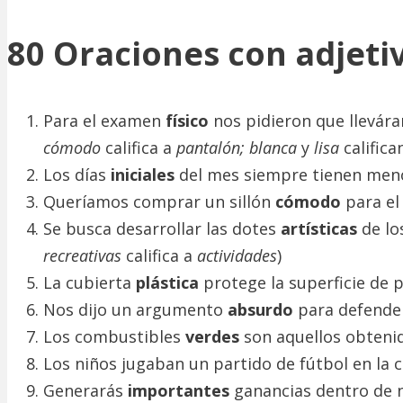
80 Oraciones con adjetiv
Para el examen
físico
nos pidieron que llevá
cómodo
califica a
pantalón; blanca
y
lisa
califica
Los días
iniciales
del mes siempre tienen meno
Queríamos comprar un sillón
cómodo
para el
Se busca desarrollar las dotes
artísticas
de lo
recreativas
califica a
actividades
)
La cubierta
plástica
protege la superficie de 
Nos dijo un argumento
absurdo
para defende
Los combustibles
verdes
son aquellos obtenid
Los niños jugaban un partido de fútbol en la
Generarás
importantes
ganancias dentro de 