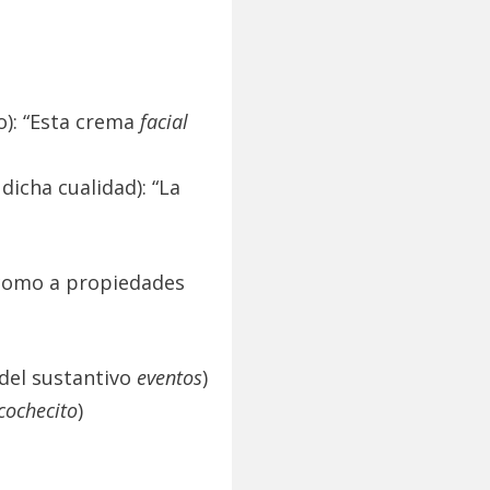
lo): “Esta crema
facial
dicha cualidad): “La
o como a propiedades
del sustantivo
eventos
)
cochecito
)