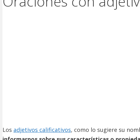
Oraciones con adjetivo
Los
adjetivos calificativos
, como lo sugiere su nom
informarnos sobre sus características o propied