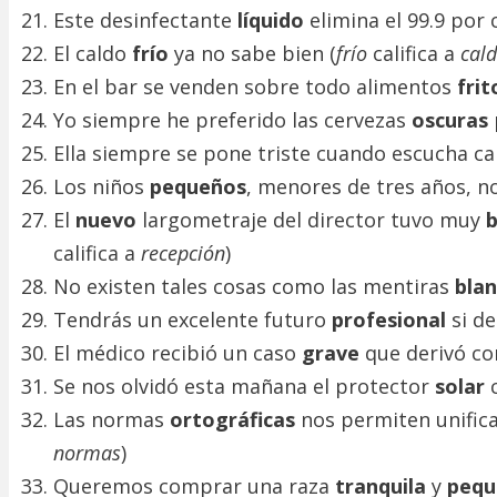
Este desinfectante
líquido
elimina el 99.9 por 
El caldo
frío
ya no sabe bien (
frío
califica a
cal
En el bar se venden sobre todo alimentos
fri
Yo siempre he preferido las cervezas
oscuras
Ella siempre se pone triste cuando escucha c
Los niños
pequeños
, menores de tres años, n
El
nuevo
largometraje del director tuvo muy
califica a
recepción
)
No existen tales cosas como las mentiras
bla
Tendrás un excelente futuro
profesional
si d
El médico recibió un caso
grave
que derivó con
Se nos olvidó esta mañana el protector
solar
Las normas
ortográficas
nos permiten unifica
normas
)
Queremos comprar una raza
tranquila
y
peq