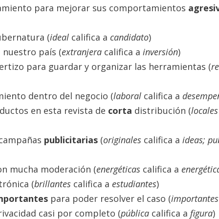
renamiento para mejorar sus comportamientos
agresi
ubernatura (
ideal
califica a
candidato
)
nuestro país (
extranjera
califica a
inversión
)
ertizo para guardar y organizar las herramientas (
re
iento dentro del negocio (
laboral
califica a
desempe
ductos en esta revista de
corta
distribución (
locales
s campañas
publicitarias
(
originales
califica a
ideas; pu
×
on mucha moderación (
energéticas
califica a
energétic
TU OPINIÓN NOS INTERESA
trónica (
brillantes
califica a
estudiantes
)
Valoramos mucho tu opinión, ¿Te ha
mportantes
para poder resolver el caso (
importantes
gustado el contenido que estas viendo?
rivacidad casi por completo (
pública
califica a
figura
)