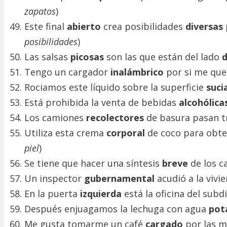
zapatos
)
Este final
abierto
crea posibilidades
diversas
posibilidades
)
Las salsas
picosas
son las que están del lado
Tengo un cargador
inalámbrico
por si me qued
Rociamos este líquido sobre la superficie
suci
Está prohibida la venta de bebidas
alcohólica
Los camiones
recolectores
de basura pasan t
Utiliza esta crema
corporal
de coco para obte
piel
)
Se tiene que hacer una síntesis
breve
de los c
Un inspector
gubernamental
acudió a la vivie
En la puerta
izquierda
está la oficina del subd
Después enjuagamos la lechuga con agua
pot
Me gusta tomarme un café
cargado
por las m