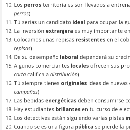
Los
perros
territoriales son llevados a ent
perros
)
Tú serías un candidato
ideal
para ocupar la g
La inversión
extranjera
es muy importante en 
Colocamos unas repisas
resistentes
en el cob
repisas
)
De su desempeño
laboral
dependerá su crecim
Algunos comerciantes
locales
ofrecen sus pro
corta
califica a
distribución
)
Tú siempre tienes
originales
ideas de nueva
campañas
)
Las bebidas
energéticas
deben consumirse c
Hay estudiantes
brillantes
en tu curso de elec
Los detectives están siguiendo varias pistas
i
Cuando se es una figura
pública
se pierde la p