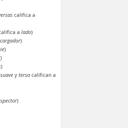
iversas
califica a
califica a
lado
)
cargador
)
ie
)
s
)
s
)
 suave
y
tersa
califican a
nspector
)