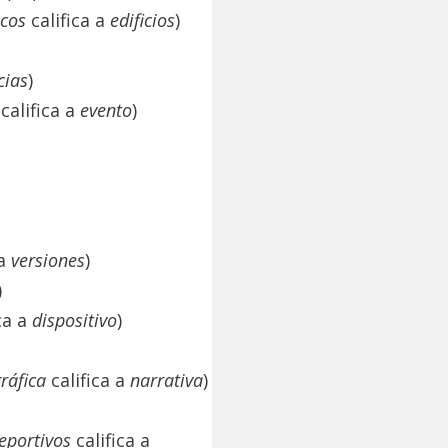
icos
califica a
edificios
)
cias
)
califica a
evento
)
 a
versiones
)
)
ica a
dispositivo
)
gráfica
califica a
narrativa
)
eportivos
califica a