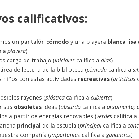
os calificativos:
ramos un pantalón
cómodo
y una playera
blanca lisa
n a
playera
)
s carga de trabajo (
iniciales
califica a
días
)
 área de lectura de la biblioteca (
cómodo
califica a
si
s niños con estas actividades
recreativas
(
artísticas
c
posibles rayones (
plástica
califica a
cubierta
)
r sus
obsoletas
ideas (
absurdo
califica a
argumento; 
os a partir de energías renovables (
verdes
califica a
 cancha
principal
de la escuela (
principal
califica a
can
nuestra compañía (
importantes
califica a
ganancias
)