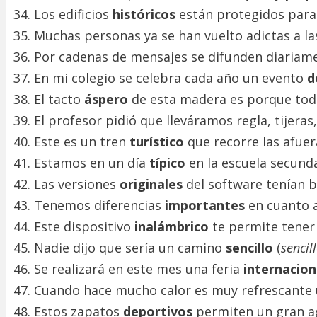
Los edificios
históricos
están protegidos para
Muchas personas ya se han vuelto adictas a l
Por cadenas de mensajes se difunden diariam
En mi colegio se celebra cada año un evento
d
El tacto
áspero
de esta madera es porque toda
El profesor pidió que lleváramos regla, tijeras
Este es un tren
turístico
que recorre las afuera
Estamos en un día
típico
en la escuela secund
Las versiones
originales
del software tenían 
Tenemos diferencias
importantes
en cuanto 
Este dispositivo
inalámbrico
te permite tener
Nadie dijo que sería un camino
sencillo
(
sencil
Se realizará en este mes una feria
internacio
Cuando hace mucho calor es muy refrescante
Estos zapatos
deportivos
permiten un gran ag