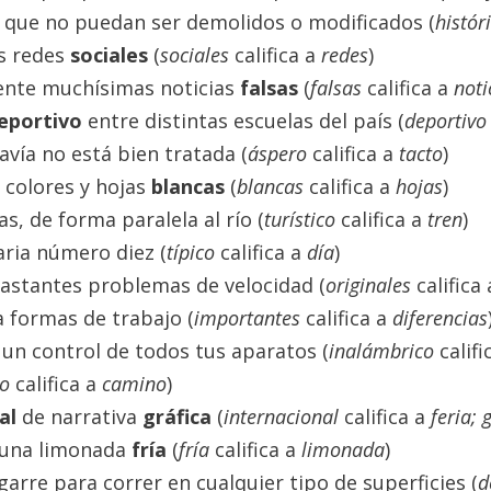
 que no puedan ser demolidos o modificados (
histór
as redes
sociales
(
sociales
califica a
redes
)
ente muchísimas noticias
falsas
(
falsas
califica a
noti
eportivo
entre distintas escuelas del país (
deportivo
vía no está bien tratada (
áspero
califica a
tacto
)
, colores y hojas
blancas
(
blancas
califica a
hojas
)
s, de forma paralela al río (
turístico
califica a
tren
)
aria número diez (
típico
califica a
día
)
bastantes problemas de velocidad (
originales
califica
a formas de trabajo (
importantes
califica a
diferencias
 un control de todos tus aparatos (
inalámbrico
calif
lo
califica a
camino
)
nal
de narrativa
gráfica
(
internacional
califica a
feria; 
 una limonada
fría
(
fría
califica a
limonada
)
arre para correr en cualquier tipo de superficies (
d