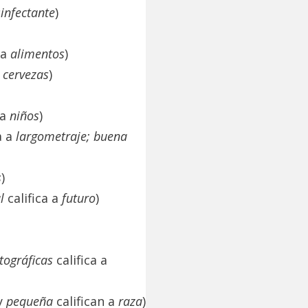
infectante
)
 a
alimentos
)
a
cervezas
)
 a
niños
)
a a
largometraje; buena
s
)
l
califica a
futuro
)
tográficas
califica a
y
pequeña
califican a
raza
)