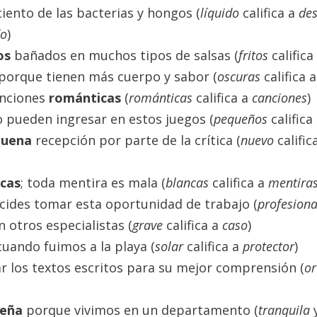
ciento de las bacterias y hongos (
líquido
califica a
des
SI
do
)
tos
bañados en muchos tipos de salsas (
fritos
califica
NO
porque tienen más cuerpo y sabor (
oscuras
califica 
anciones
románticas
(
románticas
califica a
canciones
)
o pueden ingresar en estos juegos (
pequeños
califica
buena
recepción por parte de la crítica (
nuevo
calific
ncas
; toda mentira es mala (
blancas
califica a
mentira
ecides tomar esta oportunidad de trabajo (
profesiona
 otros especialistas (
grave
califica a
caso
)
cuando fuimos a la playa (
solar
califica a
protector
)
r los textos escritos para su mejor comprensión (
or
ueña
porque vivimos en un departamento (
tranquila