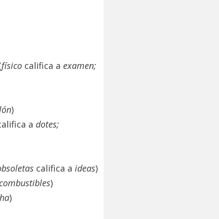
(
físico
califica a
examen;
llón
)
alifica a
dotes;
obsoletas
califica a
ideas
)
combustibles
)
cha
)