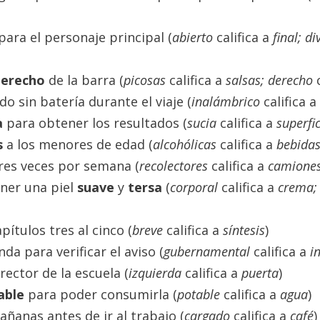
para el personaje principal (
abierto
califica a
final; d
derecho
de la barra (
picosas
califica a
salsas; derecho
o sin batería durante el viaje (
inalámbrico
califica a
a
para obtener los resultados (
sucia
califica a
superfic
s
a los menores de edad (
alcohólicas
califica a
bebida
res veces por semana (
recolectores
califica a
camione
ner una piel
suave
y
tersa
(
corporal
califica a
crema;
apítulos tres al cinco (
breve
califica a
síntesis
)
nda para verificar el aviso (
gubernamental
califica a
i
irector de la escuela (
izquierda
califica a
puerta
)
able
para poder consumirla (
potable
califica a
agua
)
añanas antes de ir al trabajo (
cargado
califica a
café
)