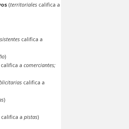
vos
(
territoriales
califica a
sistentes
califica a
ño
)
califica a
comerciantes;
blicitarias
califica a
as
)
califica a
pistas
)